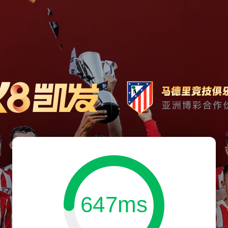
647ms