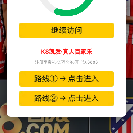
K8凯发·真人百家乐
注册享豪礼·亿万奖池·开户送8888